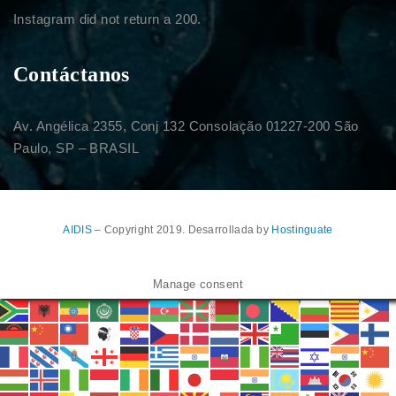
Instagram did not return a 200.
Contáctanos
Av. Angélica 2355, Conj 132 Consolação 01227-200 São
Paulo, SP – BRASIL
AIDIS
– Copyright 2019. Desarrollada by
Hostinguate
Manage consent