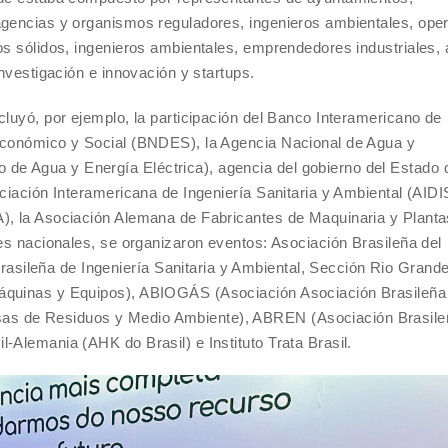
agencias y organismos reguladores, ingenieros ambientales, ope
os sólidos, ingenieros ambientales, emprendedores industriales,
investigación e innovación y startups.
cluyó, por ejemplo, la participación del Banco Interamericano de
 Económico y Social (BNDES), la Agencia Nacional de Agua y
e Agua y Energía Eléctrica), agencia del gobierno del Estado
ciación Interamericana de Ingeniería Sanitaria y Ambiental (AIDIS
), la Asociación Alemana de Fabricantes de Maquinaria y Planta
des nacionales, se organizaron eventos: Asociación Brasileña del
ileña de Ingeniería Sanitaria y Ambiental, Sección Rio Grande
Máquinas y Equipos), ABIOGÁS (Asociación Asociación Brasileña
as de Residuos y Medio Ambiente), ABREN (Asociación Brasile
-Alemania (AHK do Brasil) e Instituto Trata Brasil.