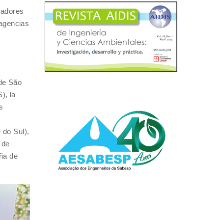
radores
 agencias
 de São
), la
s
 do Sul),
 de
ña de