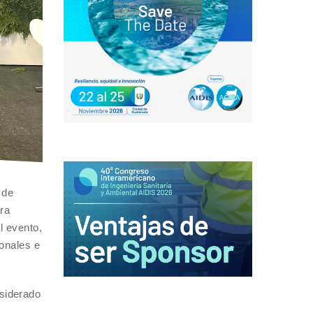
 de
ara
l evento,
onales e
nsiderado