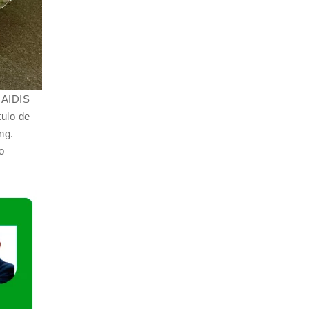
e AIDIS
tulo de
ng.
o