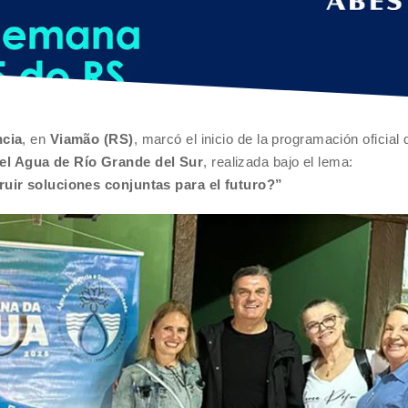
ncia
, en
Viamão (RS)
, marcó el inicio de la programación oficial 
el Agua de Río Grande del Sur
, realizada bajo el lema:
ruir soluciones conjuntas para el futuro?”