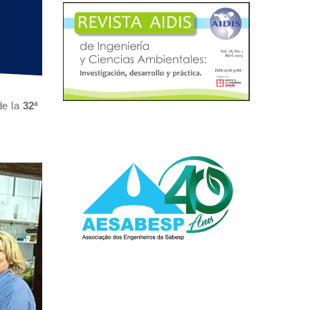
de la
32ª