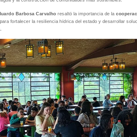
uardo Barbosa Carvalho
resaltó la importancia de la
cooperaci
ara fortalecer la resiliencia hídrica del estado y desarrollar solu
.