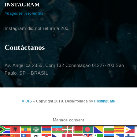
INSTAGRAM
Imágenes Recientes
Instagram did not return a 200.
Contáctanos
Av. Angélica 2355, Conj 132 Consolação 01227-200 São
Paulo, SP – BRASIL
AIDIS
– Copyright 2019. Desarrollada by
Hostinguate
Manage consent