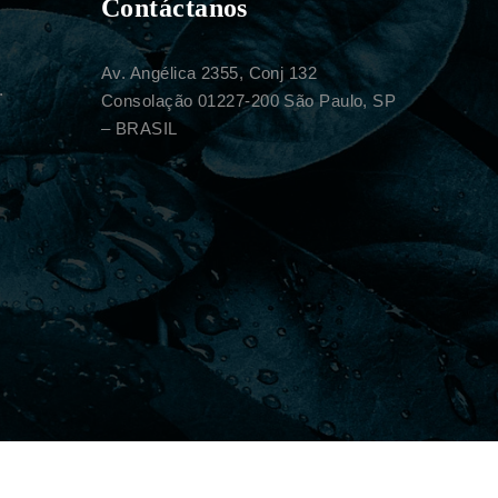
Contáctanos
Av. Angélica 2355, Conj 132
.
Consolação 01227-200 São Paulo, SP
– BRASIL