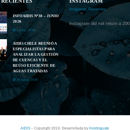
 RECIENTES
INSTAGRAM
Imágenes Recientes
INFOAIDIS Nº38 – JUNIO
2026
Instagram did not return a 200
3 julio, 2026
AIDIS CHILE REUNIÓ A
ESPECIALISTAS PARA
ANALIZAR LA GESTIÓN
DE CUENCAS Y EL
REÚSO EFICIENTE DE
AGUAS TRATADAS
26 junio, 2026
AIDIS
– Copyright 2019. Desarrollada by
Hostinguate