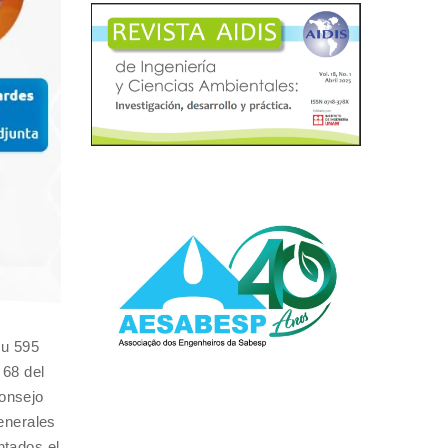
su 595
 68 del
Consejo
enerales
ntados el