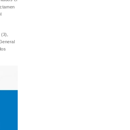
dictamen
l
(3),
 General
dos