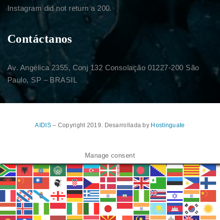
Instagram did not return a 200.
Contáctanos
Av. Angélica 2355, Conj 132 Consolação 01227-200 São
Paulo, SP – BRASIL
AIDIS
– Copyright 2019. Desarrollada by
Hostinguate
Manage consent