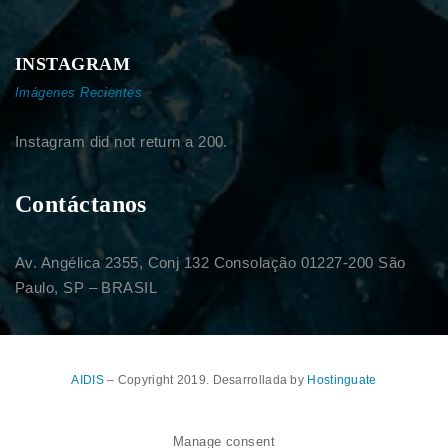
INSTAGRAM
Imágenes Recientes
Instagram did not return a 200.
Contáctanos
Av. Angélica 2355, Conj 132 Consolação 01227-200 São
Paulo, SP – BRASIL
AIDIS
– Copyright 2019. Desarrollada by
Hostinguate
Manage consent