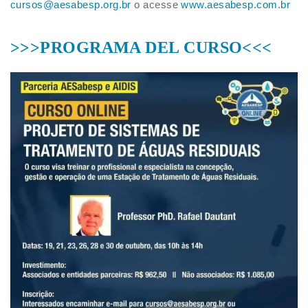
cursos@aesabesp.org.br
o acesse
www.aesabesp.com.br
>>>PROGRAMA DEL CURSO<<<