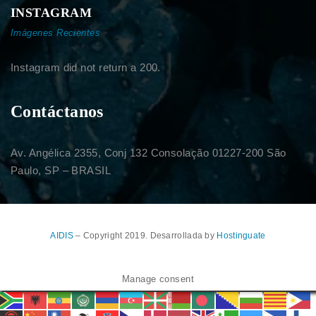
INSTAGRAM
Imágenes Recientes
Instagram did not return a 200.
Contáctanos
Av. Angélica 2355, Conj 132 Consolação 01227-200 São
Paulo, SP – BRASIL
AIDIS
– Copyright 2019. Desarrollada by
Hostinguate
Manage consent