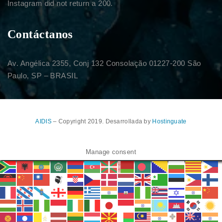
Instagram did not return a 200.
Contáctanos
Av. Angélica 2355, Conj 132 Consolação 01227-200 São
Paulo, SP – BRASIL
AIDIS
– Copyright 2019. Desarrollada by
Hostinguate
Manage consent