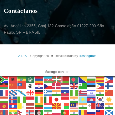
Contáctanos
Av. Angélica 2355, Conj 132 Consolação 01227-200 São
Paulo, SP – BRASIL
AIDIS
– Copyright 2019. Desarrollada by
Hostinguate
Manage consent