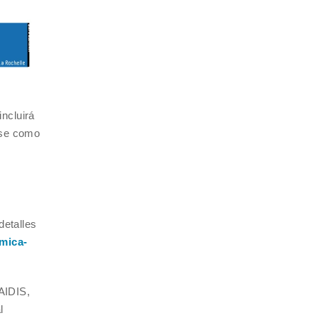
ncluirá
dose como
detalles
mica-
AIDIS,
l