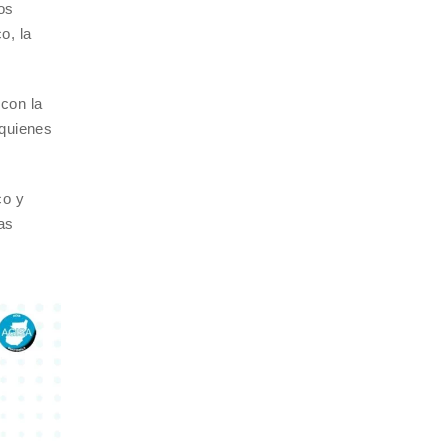
os
o, la
 con la
 quienes
co y
as