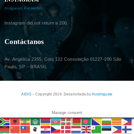
Imágenes Recientes
Instagram did not return a 200.
Contáctanos
Av. Angélica 2355, Conj 132 Consolação 01227-200 São
Paulo, SP – BRASIL
AIDIS
– Copyright 2019. Desarrollada by
Hostinguate
Manage consent