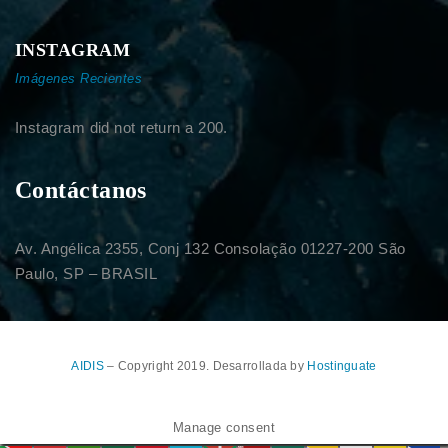
INSTAGRAM
Imágenes Recientes
Instagram did not return a 200.
Contáctanos
Av. Angélica 2355, Conj 132 Consolação 01227-200 São
Paulo, SP – BRASIL
AIDIS
– Copyright 2019. Desarrollada by
Hostinguate
Manage consent