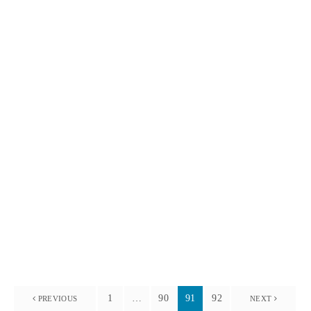
XXIII Congreso Chileno de Ingeniería Sanitaria y
Ambiental
Noticias
29 enero, 2019
1
…
90
91
92
PREVIOUS
NEXT