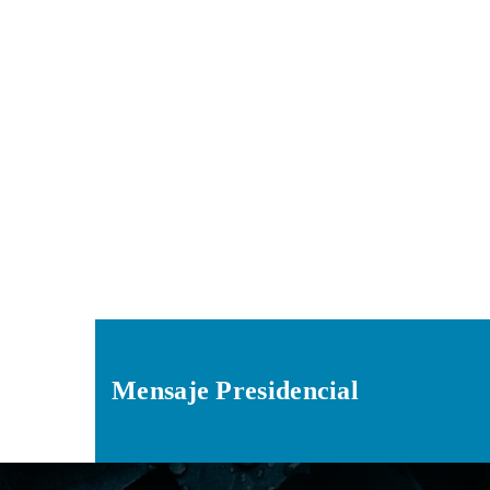
DR. JO
DOCTOR
DIRHI
Mensaje Presidencial