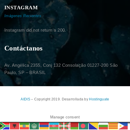
INSTAGRAM
Imágenes Recientes
Instagram did not return a 200.
Contáctanos
Av. Angélica 2355, Conj 132 Consolação 01227-200 São
Paulo, SP – BRASIL
AIDIS
– Copyright 2019. Desarrollada by
Hostinguate
Manage consent