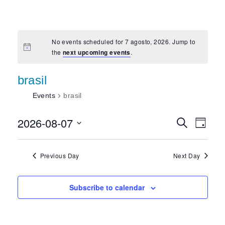
No events scheduled for 7 agosto, 2026. Jump to
the
next upcoming events
.
brasil
Events
brasil
2026-08-07
Event
Eve
Search
Day
Select
Vi
Searc
date.
Previous Day
Next Day
Nav
and
Subscribe to calendar
View