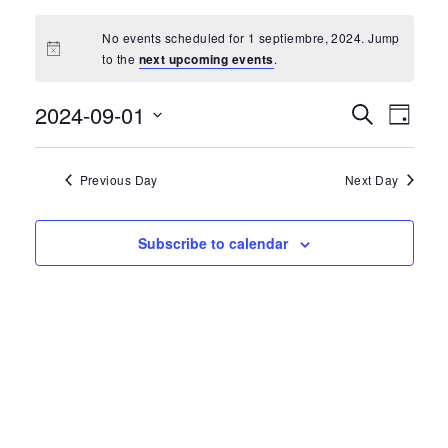
No events scheduled for 1 septiembre, 2024. Jump
to the
next upcoming events
.
2024-09-01
Event
Eve
Search
Day
Select
Vi
Searc
date.
Previous Day
Next Day
Nav
and
Subscribe to calendar
View
Navig