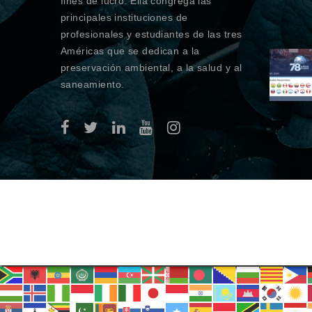
fines de lucro. Ella congrega las
principales instituciones de
profesionales y estudiantes de las tres
Américas que se dedican a la
preservación ambiental, a la salud y al
saneamiento.