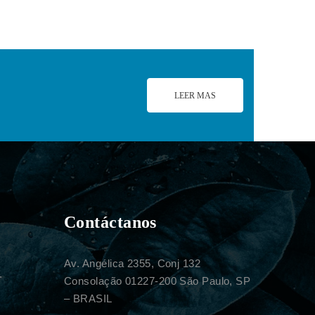
LEER MAS
Contáctanos
Av. Angélica 2355, Conj 132
.
Consolação 01227-200 São Paulo, SP
– BRASIL