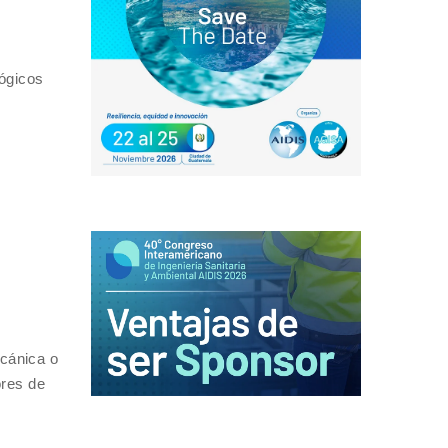
lógicos
ecánica o
ores de