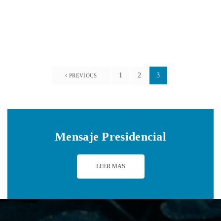
27 abril, 2019
1
2
3
PREVIOUS
Mensaje Presidencial
LEER MAS