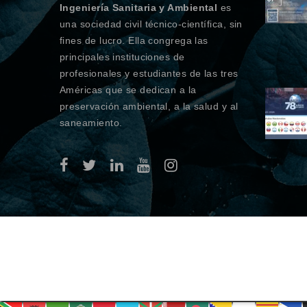
Ingeniería Sanitaria y Ambiental
es
una sociedad civil técnico-científica, sin
fines de lucro. Ella congrega las
principales instituciones de
profesionales y estudiantes de las tres
Américas que se dedican a la
preservación ambiental, a la salud y al
saneamiento.