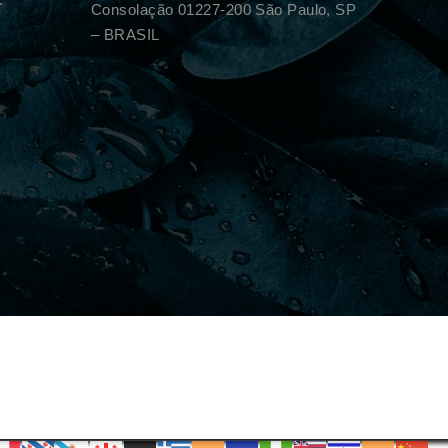
Consolação 01227-200 São Paulo, SP
– BRASIL