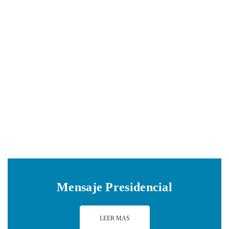
Columna del Ing. Carl-Axel Soderberg
Noticias
27 septiembre, 2019
Mensaje Presidencial
LEER MAS