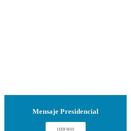
REFLEXIONES DE AIDIS INTERAMERICANA
FRENTE AL DESEQUILIBRIO DEL ECOSISTEMA
DE LA AMAZONIA
Noticias
6 septiembre, 2019
Mensaje Presidencial
LEER MAS