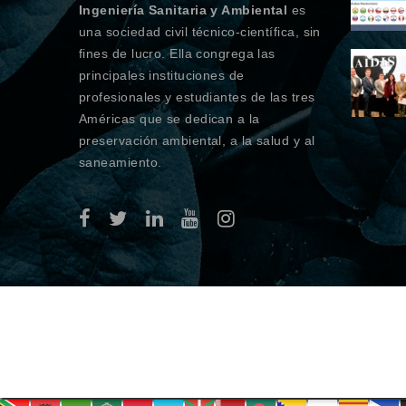
Ingeniería Sanitaria y Ambiental
es
una sociedad civil técnico-científica, sin
fines de lucro. Ella congrega las
principales instituciones de
profesionales y estudiantes de las tres
Américas que se dedican a la
preservación ambiental, a la salud y al
saneamiento.