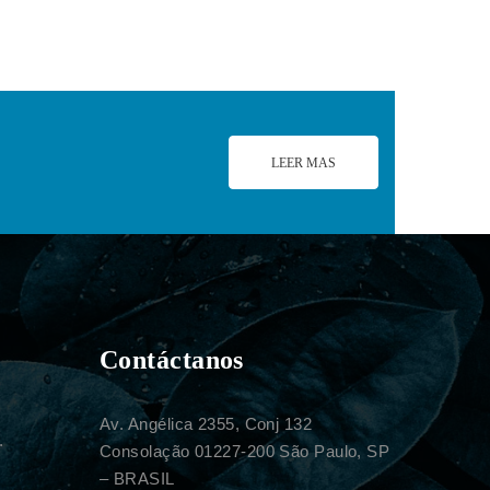
LEER MAS
Contáctanos
Av. Angélica 2355, Conj 132
.
Consolação 01227-200 São Paulo, SP
– BRASIL