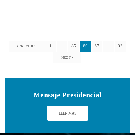
22 agosto, 2019
1
…
85
86
87
…
92
PREVIOUS
NEXT
Mensaje Presidencial
LEER MAS