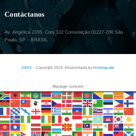
Contáctanos
Av. Angélica 2355, Conj 132 Consolação 01227-200 São
Paulo, SP – BRASIL
AIDIS
– Copyright 2019. Desarrollada by
Hostinguate
Manage consent