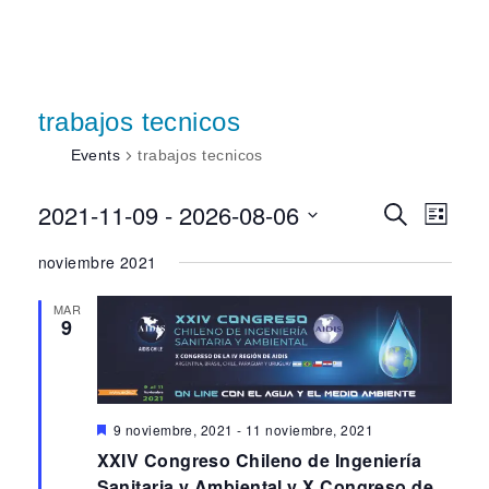
trabajos tecnicos
Events
trabajos tecnicos
2021-11-09
 - 
2026-08-06
Event
Eve
Search
List
Select
Vi
noviembre 2021
Searc
date.
Nav
MAR
9
and
View
Featured
9 noviembre, 2021
-
11 noviembre, 2021
Navig
XXIV Congreso Chileno de Ingeniería
Sanitaria y Ambiental y X Congreso de