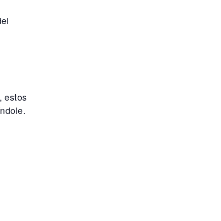
del
, estos
índole.