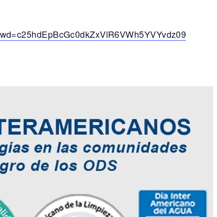
pwd=c25hdEpBcGc
0dkZxVlR6VWh5YVYvdz09