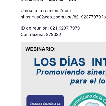
Unirse a la reunión Zoom
https://us02web.zoom.us/j/
82192377979?
ID de reunión: 821 9237 7979
Contraseña: 879322