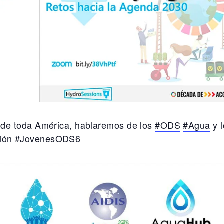
 de toda América, hablaremos de los
#
ODS
#
Agua
y l
ión
#
JovenesODS6