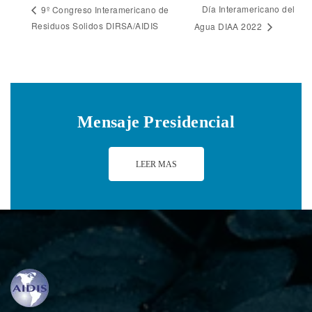
Día Interamericano del
9º Congreso Interamericano de
Residuos Solidos DIRSA/AIDIS
Agua DIAA 2022
Mensaje Presidencial
LEER MAS