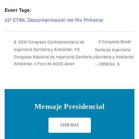
Event Tags:
23º ETAN
,
Descontaminación del Río Pinheiros
II Congreso Brasil
XXXI Congreso Centroamericano de
Ingeniería Sanitaria y Ambiental, XX
Norte de Ingeniería
Congreso Nacional de Ingeniería Sanitaria y
Sanitaria y Ambiental
Ambiental, II Foro de AIDIS Joven
– CBNESA
Mensaje Presidencial
LEER MAS