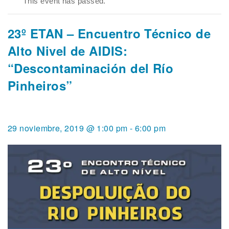
This event has passed.
23º ETAN – Encuentro Técnico de
Alto Nivel de AIDIS:
“Descontaminación del Río
Pinheiros”
29 noviembre, 2019 @ 1:00 pm
-
6:00 pm