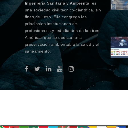
Ingeniería Sanitaria y Ambiental
es
una sociedad civil técnico-científica, sin
fines de lucro. Ella congrega las
principales instituciones de
profesionales y estudiantes de las tres
Américas que se dedican a la
preservación ambiental, a la salud y al
saneamiento.